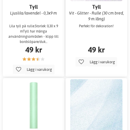
Tyll
Tyll
Ljuslila/lavendel - 0,3x9 m
Vit - Glitter - Rulle (30 cm bred,
9 m lång)
Lila tyll på rulle.Storlek: 0,30 x 9
Perfekt för dekoration!
mTyll har många
användningsområden - klipp till
bordslöpare/duk...
49 kr
49 kr
Lägg i varukorg
Lägg i varukorg