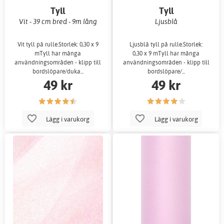
Tyll
Tyll
Vit - 39 cm bred - 9m lång
Ljusblå
Vit tyll på rulle.Storlek: 0,30 x 9
Ljusblå tyll på rulle.Storlek:
mTyll har många
0,30 x 9 mTyll har många
användningsområden - klipp till
användningsområden - klipp till
bordslöpare/duka...
bordslöpare/...
49 kr
49 kr
Lägg i varukorg
Lägg i varukorg