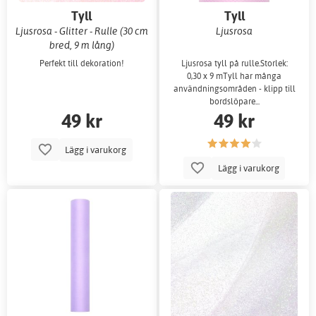
Tyll
Tyll
Ljusrosa - Glitter - Rulle (30 cm
Ljusrosa
bred, 9 m lång)
Perfekt till dekoration!
Ljusrosa tyll på rulle.Storlek:
0,30 x 9 mTyll har många
användningsområden - klipp till
bordslöpare...
49 kr
49 kr
Lägg i varukorg
Lägg i varukorg