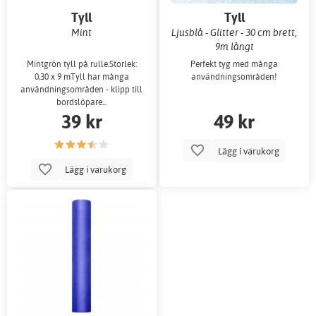
Tyll
Tyll
Mint
Ljusblå - Glitter - 30 cm brett,
9m långt
Mintgrön tyll på rulle.Storlek:
Perfekt tyg med många
0,30 x 9 mTyll har många
användningsområden!
användningsområden - klipp till
bordslöpare...
39 kr
49 kr
Lägg i varukorg
Lägg i varukorg