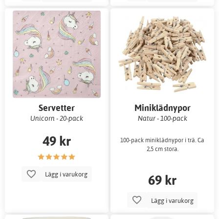
Servetter
Miniklädnypor
Unicorn - 20-pack
Natur - 100-pack
49 kr
100-pack miniklädnypor i trä. Ca
2,5 cm stora.
Lägg i varukorg
69 kr
Lägg i varukorg