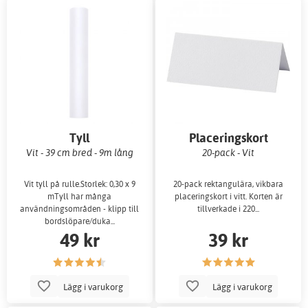
Tyll
Placeringskort
Vit - 39 cm bred - 9m lång
20-pack - Vit
Vit tyll på rulle.Storlek: 0,30 x 9
20-pack rektangulära, vikbara
mTyll har många
placeringskort i vitt. Korten är
användningsområden - klipp till
tillverkade i 220...
bordslöpare/duka...
49 kr
39 kr
Lägg i varukorg
Lägg i varukorg