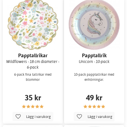
Papptallrikar
Papptallrik
Wildflowers - 18 cm diameter -
Unicorn - 10-pack
6-pack
6-pack fina tallrikar med
10-pack papptallrikar med
blommor
enhörningar.
35 kr
49 kr
Lägg i varukorg
Lägg i varukorg