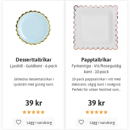
Desserttallrikar
Papptallrikar
Ljusblå - Guldkant - 6-pack
Fyrkantiga - Vit/Roseguldig
kant - 10-pack
Jättesöta desserttallrikar i
10-pack papptallrikar i vitt med
ljusblått med guldig kant.
dekorativ, vågig kant i roséguld.
Perfekt för vilken festilhet som…
39 kr
39 kr
Lägg i varukorg
Lägg i varukorg