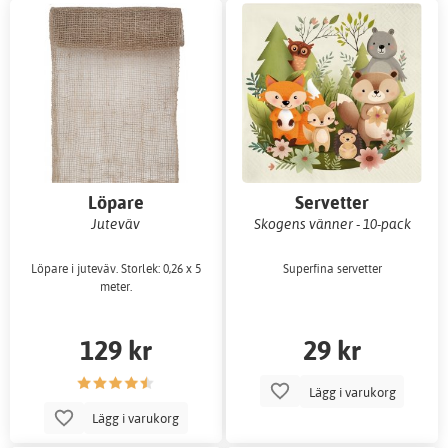
Löpare
Servetter
Juteväv
Skogens vänner - 10-pack
Löpare i juteväv. Storlek: 0,26 x 5
Superfina servetter
meter.
129 kr
29 kr
Lägg i varukorg
Lägg i varukorg