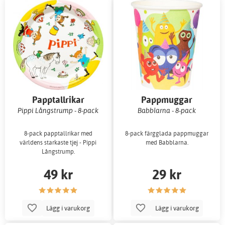
Papptallrikar
Pappmuggar
Pippi Långstrump - 8-pack
Babblarna - 8-pack
8-pack papptallrikar med
8-pack färgglada pappmuggar
världens starkaste tjej - Pippi
med Babblarna.
Långstrump.
49 kr
29 kr
Lägg i varukorg
Lägg i varukorg