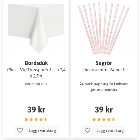
Bordsduk
Sugrör
Plast - Vit/Transparent - ca 1,4
Ljusrosa mix - 24-pack
x 2,7m
Vattentät duk
24-pack pappsugrör i mixade
ljusrosa mönster.
39 kr
39 kr
Lägg i varukorg
Lägg i varukorg