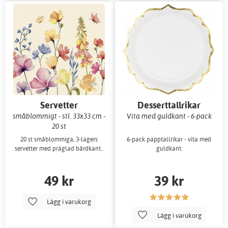
Servetter
Desserttallrikar
småblommigt - stl. 33x33 cm -
Vita med guldkant - 6-pack
20 st
20 st småblommiga, 3-lagers
6-pack papptallrikar - vita med
servetter med präglad bårdkant..
guldkant.
49 kr
39 kr
Lägg i varukorg
Lägg i varukorg