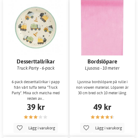
Desserttallrikar
Bordslöpare
Truck Party - 6-pack
Ljusosa - 10 meter
6-pack desserttallrikar i papp
Ljusrosa bordslöpare på rulle i
från vårt tuffa tema "Truck
non vowen material. Löparen är
Party". Mixa och matcha med
30 cm bred och 10 meter lång.
resten av…
39 kr
49 kr
Lägg i varukorg
Lägg i varukorg