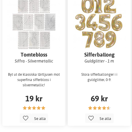
BALLONGER
AROMER/ESSENSER
Tomtebloss
Sifferballong
Siffra - Silvermetallic
Guldglitter - 1 m
MÖHIPPA
FÖDELSEDAGSFEST
Byt ut de klassiska tårtljusen mot
Stora sifferballonger i i
superfina sifferbloss i
guldglitter, 0-9.
silvermetallic!
19 kr
69 kr
Se alla
Se alla