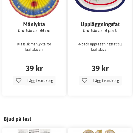
Månlykta
Uppläggningsfat
DOP
BAKNING
Kräftskiva - 44 cm
Kräftskiva - 4-pack
Klassisk månlykta för
4-pack uppläggningsfat till
kräftskivan.
kräftskivan.
39 kr
39 kr
Lägg i varukorg
Lägg i varukorg
ALLA FESTARTIKLAR
FÄRGTEMAN
Bjud på fest