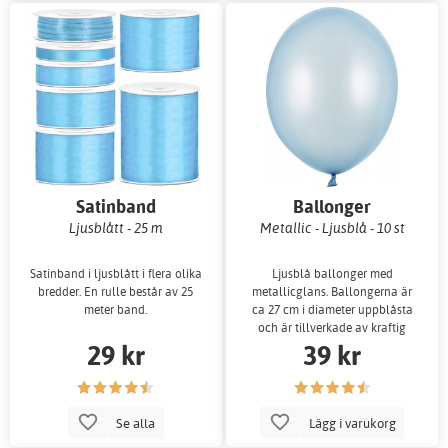
Satinband
Ballonger
Ljusblått - 25 m
Metallic - Ljusblå - 10 st
Satinband i ljusblått i flera olika
Ljusblå ballonger med
bredder. En rulle består av 25
metallicglans. Ballongerna är
meter band.
ca 27 cm i diameter uppblåsta
och är tillverkade av kraftig
29 kr
39 kr
latex med metall
Se alla
Lägg i varukorg