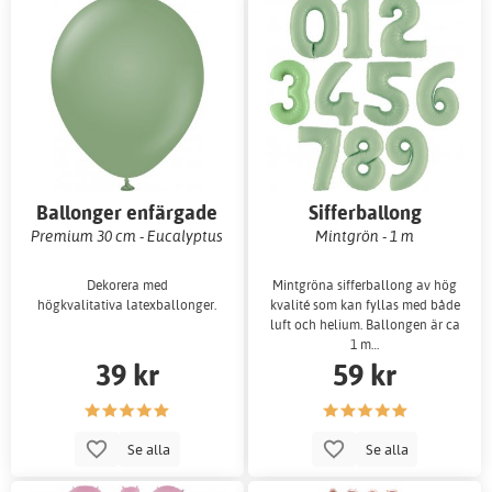
Ballonger enfärgade
Sifferballong
Premium 30 cm - Eucalyptus
Mintgrön - 1 m
Dekorera med
Mintgröna sifferballong av hög
högkvalitativa latexballonger.
kvalité som kan fyllas med både
luft och helium. Ballongen är ca
1 m…
39 kr
59 kr
Se alla
Se alla