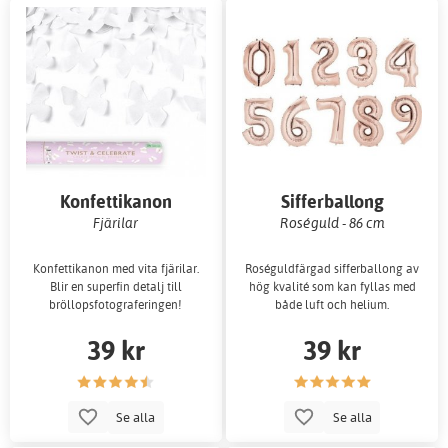
Konfettikanon
Sifferballong
Fjärilar
Roséguld - 86 cm
Konfettikanon med vita fjärilar.
Roséguldfärgad sifferballong av
Blir en superfin detalj till
hög kvalité som kan fyllas med
bröllopsfotograferingen!
både luft och helium.
39 kr
39 kr
Se alla
Se alla