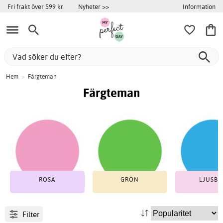
Information
Fri frakt över 599 kr
Nyheter >>
Hem
>
Färgteman
Färgteman
ROSA
GRÖN
LJUSBL
Filter