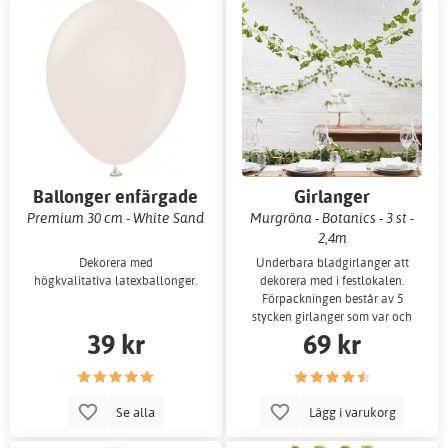
Ballonger enfärgade
Girlanger
Premium 30 cm - White Sand
Murgröna - Botanics - 3 st -
2,4m
Dekorera med
Underbara bladgirlanger att
högkvalitativa latexballonger.
dekorera med i festlokalen.
Förpackningen består av 5
stycken girlanger som var och
39 kr
69 kr
en är 2 meter lå
Se alla
Lägg i varukorg