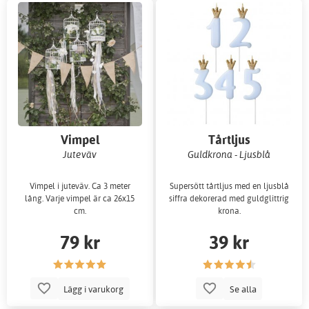
Vimpel
Tårtljus
Juteväv
Guldkrona - Ljusblå
Vimpel i juteväv. Ca 3 meter
Supersött tårtljus med en ljusblå
lång. Varje vimpel är ca 26x15
siffra dekorerad med guldglittrig
cm.
krona.
79 kr
39 kr
Lägg i varukorg
Se alla