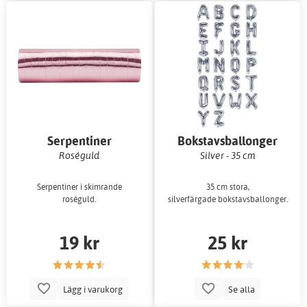
Serpentiner
Bokstavsballonger
Roséguld
Silver - 35 cm
Serpentiner i skimrande
35 cm stora,
roséguld.
silverfärgade bokstavsballonger.
19 kr
25 kr
Lägg i varukorg
Se alla