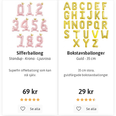
Sifferballong
Bokstavsballonger
Standup - Krona - Ljusrosa
Guld - 35 cm
Superfin sifferballong som kan
35 cm stora,
stå själv.
guldfärgade bokstavsballonger.
69 kr
29 kr
Se alla
Se alla