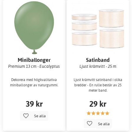
Miniballonger
Satinband
enfärgade
Premium 13 cm - Eucalyptus
Ljust krämvitt - 25 m
Dekorera med högkvalitativa
Ljust krämvitt satinband i olika
miniballonger av naturgummi.
bredder - En rulle består av 25
meter band.
39 kr
29 kr
Se alla
Se alla