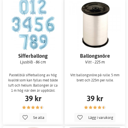
Sifferballong
Ballongsnöre
Ljusblå - 86 cm
Vitt - 225 m
Pastellblå sifferballong av hög
Vitt ballongsnöre på rulle. 5 mm
kvalité som kan fyllas med både
brett och 225m per rulle.
luft och helium. Ballongen är ca
1 m hög när den är uppblåst.
39 kr
39 kr
Se alla
Lägg i varukorg