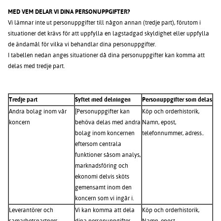
MED VEM DELAR VI DINA PERSONUPPGIFTER?
Vi lämnar inte ut personuppgifter till någon annan (tredje part), förutom i
situationer det krävs för att uppfylla en lagstadgad skyldighet eller uppfylla
de ändamål för vilka vi behandlar dina personuppgifter.
I tabellen nedan anges situationer då dina personuppgifter kan komma att
delas med tredje part.
Tredje part
Syftet med delningen
Personuppgifter som delas
Andra bolag inom vår
[Personuppgifter kan
Köp och orderhistorik,
koncern
behöva delas med andra
Namn, epost,
bolag inom koncernen
telefonnummer, adress..
eftersom centrala
funktioner såsom analys,
marknadsföring och
ekonomi delvis sköts
gemensamt inom den
koncern som vi ingår i.
Leverantörer och
Vi kan komma att dela
Köp och orderhistorik,
samarbetspartners
dina personuppgifter
Namn, epost,