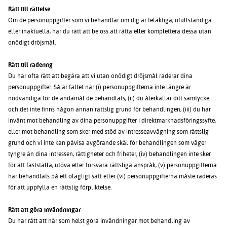
Rätt till rättelse
Om de personuppgifter som vi behandlar om dig är felaktiga, ofullständiga
eller inaktuella, har du rätt att be oss att rätta eller komplettera dessa utan
onödigt dröjsmål.
Rätt till radering
Du har ofta rätt att begära att vi utan onödigt dröjsmål raderar dina
personuppgifter. Så är fallet när (i) personuppgifterna inte längre är
nödvändiga för de ändamål de behandlats, (ii) du återkallar ditt samtycke
och det inte finns någon annan rättslig grund för behandlingen, (iii) du har
invänt mot behandling av dina personuppgifter i direktmarknadsföringssyfte,
eller mot behandling som sker med stöd av intresseavvägning som rättslig
grund och vi inte kan påvisa avgörande skäl för behandlingen som väger
tyngre än dina intressen, rättigheter och friheter, (iv) behandlingen inte sker
för att fastställa, utöva eller försvara rättsliga anspråk, (v) personuppgifterna
har behandlats på ett olagligt sätt eller (vi) personuppgifterna måste raderas
för att uppfylla en rättslig förpliktelse.
Rätt att göra invändningar
Du har rätt att när som helst göra invändningar mot behandling av