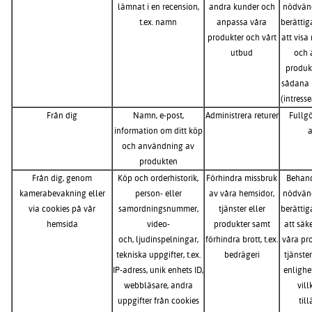
lämnat i en recension,
andra kunder och
nödvänd
t.ex. namn
anpassa våra
berättig
produkter och vårt
att visa
utbud
och 
produkt
sådana 
(intress
Från dig
Namn, e-post,
Administrera returer
Fullg
information om ditt köp
a
och användning av
produkten
Från dig, genom
Köp och orderhistorik,
Förhindra missbruk
Behand
kamerabevakning eller
person- eller
av våra hemsidor,
nödvänd
via cookies på vår
samordningsnummer,
tjänster eller
berättig
hemsida
video-
produkter samt
att säke
och, ljudinspelningar,
förhindra brott, t.ex.
våra pr
tekniska uppgifter, t.ex.
bedrägeri
tjänste
IP-adress, unik enhets ID,
enlighe
webbläsare, andra
vill
uppgifter från cookies
til