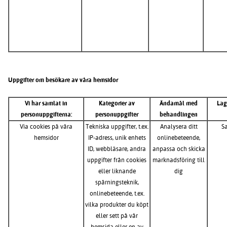
Uppgifter om besökare av våra hemsidor
Vi har samlat in
Kategorier av
Ändamål med
Lag
personuppgifterna:
personuppgifter
behandlingen
Via cookies på våra
Tekniska uppgifter, t.ex.
Analysera ditt
S
hemsidor
IP-adress, unik enhets
onlinebeteende,
ID, webbläsare, andra
anpassa och skicka
uppgifter från cookies
marknadsföring till
eller liknande
dig
spårningsteknik,
onlinebeteende, t.ex.
vilka produkter du köpt
eller sett på vår
hemsida eller en av