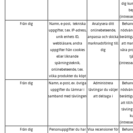
dig kun
be
(intress
Från dig
Namn, e-post, tekniska
Analysera ditt
Behand
uppgifter, t.ex. IP-adress,
onlinebeteende,
nödvänd
unik enhets ID,
anpassa och skicka
berättig
webbläsare, andra
marknadsföring till
att ma
uppgifter från cookies
dig
våra pr
eller liknande
tj
spårningsteknik,
(intress
onlinebeteende, t.ex.
vilka produkter du köpt
Från dig
Namn, e-post, ev. övriga
Administrera
Behand
uppgifter du lämnar i
tävlingar du väljer
nödvänd
samband med tävlingen
att deltaga i
berättig
att til
tävling
k
(intress
Från dig
Personuppgifter du har
Visa recensioner för
Behand