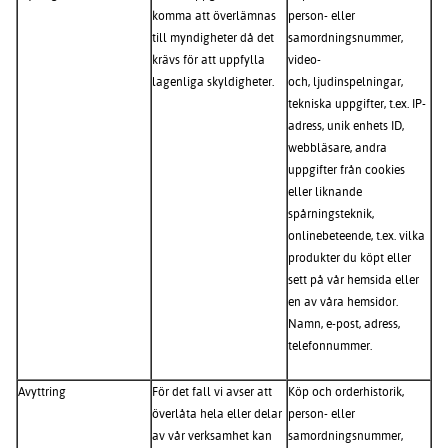
komma att överlämnas
person- eller
till myndigheter då det
samordningsnummer,
krävs för att uppfylla
video-
lagenliga skyldigheter.
och, ljudinspelningar,
tekniska uppgifter, t.ex. IP-
adress, unik enhets ID,
webbläsare, andra
uppgifter från cookies
eller liknande
spårningsteknik,
onlinebeteende, t.ex. vilka
produkter du köpt eller
sett på vår hemsida eller
en av våra hemsidor.
Namn, e-post, adress,
telefonnummer.
Avyttring
För det fall vi avser att
Köp och orderhistorik,
överlåta hela eller delar
person- eller
av vår verksamhet kan
samordningsnummer,