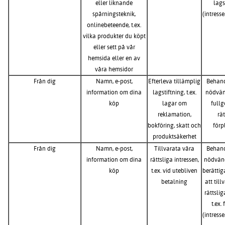
eller liknande
lags
spårningsteknik,
(intress
onlinebeteende, t.ex.
vilka produkter du köpt
eller sett på vår
hemsida eller en av
våra hemsidor
Från dig
Namn, e-post,
Efterleva tillämplig
Behand
information om dina
lagstiftning, t.ex.
nödvänd
köp
lagar om
fullg
reklamation,
rät
bokföring, skatt och
förp
produktsäkerhet
Från dig
Namn, e-post,
Tillvarata våra
Behand
information om dina
rättsliga intressen,
nödvänd
köp
t.ex. vid utebliven
berättig
betalning
att till
rättslig
t.ex.
(intress