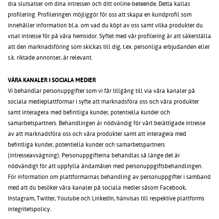
dra slutsatser om dina intressen och ditt online-beteende. Detta kallas
profilering. Profileringen möjliggör för oss att skapa en kundprofil som
innehåller information bl.a. om vad du köpt av oss samt vilka produkter du
visat intresse för på våra hemsidor. Syftet med vår profilering är att säkerställa
att den marknadsföring som skickas till dig, t.ex. personliga erbjudanden eller
s.k. riktade annonser, är relevant.
VÅRA KANALER I SOCIALA MEDIER
Vi behandlar personuppgifter som vi får tillgång till via våra kanaler på
sociala medieplattformar i syfte att marknadsföra oss och våra produkter
samt interagera med befintliga kunder, potentiella kunder och
samarbetspartners. Behandlingen är nödvändig för vårt berättigade intresse
av att marknadsföra oss och våra produkter samt att interagera med
befintliga kunder, potentiella kunder och samarbetspartners
(intresseavvägning). Personuppgifterna behandlas så länge det är
nödvändigt för att uppfylla ändamålen med personuppgiftsbehandlingen.
För information om plattformarnas behandling av personuppgifter i samband
med att du besöker våra kanaler på sociala medier såsom Facebook,
Instagram, Twitter, Youtube och LinkedIn, hänvisas till respektive plattforms
integritetspolicy.