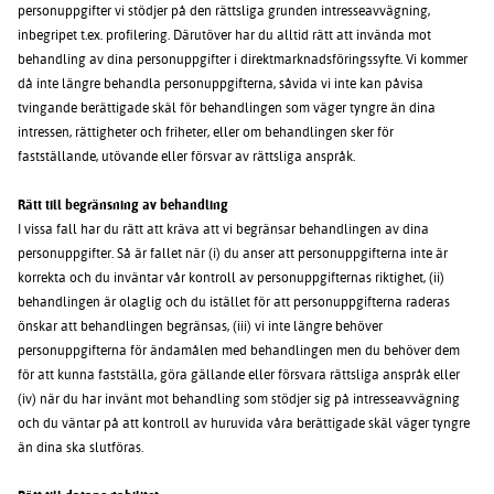
personuppgifter vi stödjer på den rättsliga grunden intresseavvägning,
inbegripet t.ex. profilering. Därutöver har du alltid rätt att invända mot
behandling av dina personuppgifter i direktmarknadsföringssyfte. Vi kommer
då inte längre behandla personuppgifterna, såvida vi inte kan påvisa
tvingande berättigade skäl för behandlingen som väger tyngre än dina
intressen, rättigheter och friheter, eller om behandlingen sker för
fastställande, utövande eller försvar av rättsliga anspråk.
Rätt till begränsning av behandling
I vissa fall har du rätt att kräva att vi begränsar behandlingen av dina
personuppgifter. Så är fallet när (i) du anser att personuppgifterna inte är
korrekta och du inväntar vår kontroll av personuppgifternas riktighet, (ii)
behandlingen är olaglig och du istället för att personuppgifterna raderas
önskar att behandlingen begränsas, (iii) vi inte längre behöver
personuppgifterna för ändamålen med behandlingen men du behöver dem
för att kunna fastställa, göra gällande eller försvara rättsliga anspråk eller
(iv) när du har invänt mot behandling som stödjer sig på intresseavvägning
och du väntar på att kontroll av huruvida våra berättigade skäl väger tyngre
än dina ska slutföras.