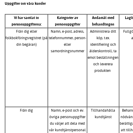
Uppgifter om våra kunder
Vi har samlat in
Kategorier av
Ändamål med
Lagl
personuppgifterna:
personuppgifter
behandlingen
Från dig eller
Namn, e-post, adress,
Administrera ditt
Fullg
folkbokföringsregistret (på
telefonnummer, person-
köp, t.ex.
a
din begäran)
eller
identifiering och
samordningsnummer
ålderskontroll, ta
emot beställningen
och leverera
produkten
Från dig
Namn, e-post och ev.
Tillhandahålla
Behand
övriga personuppgifter
kundtjänst
nödvänd
du väljer att dela med
berättig
vår kundtjänstpersonal
att til