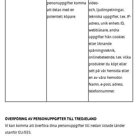
personuppgifter komma
video-
att delas med en
och, ljudinspelningar,
potentiell köpare.
tekniska uppgifter, t.ex. IP-
adress, unik enhets ID,
webbläsare, andra
uppgifter från cookies
eller liknande
spårningsteknik,
onlinebeteende, t.ex. vilka
produkter du köpt eller
sett på vår hemsida eller
en av våra hemsidor.
Namn, e-post, adress,
telefonnummer.
ÖVERFÖRING AV PERSONUPPGIFTER TILL TREDJELAND
Vi kan komma att överföra dina personuppgifter till nedan listade länder
utanför EU/EES.