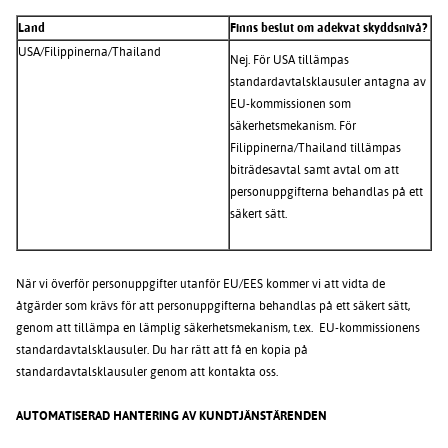
Land
Finns beslut om adekvat skyddsnivå?
USA/Filippinerna/Thailand
Nej. För USA tillämpas
standardavtalsklausuler antagna av
EU-kommissionen som
säkerhetsmekanism. För
Filippinerna/Thailand tillämpas
biträdesavtal samt avtal om att
personuppgifterna behandlas på ett
säkert sätt.
När vi överför personuppgifter utanför EU/EES kommer vi att vidta de
åtgärder som krävs för att personuppgifterna behandlas på ett säkert sätt,
genom att tillämpa en lämplig säkerhetsmekanism, t.ex. EU-kommissionens
standardavtalsklausuler. Du har rätt att få en kopia på
standardavtalsklausuler genom att kontakta oss.
AUTOMATISERAD HANTERING AV KUNDTJÄNSTÄRENDEN