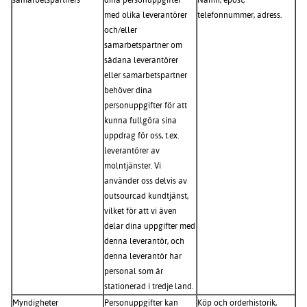
med olika leverantörer
telefonnummer, adress.
och/eller
samarbetspartner om
sådana leverantörer
eller samarbetspartner
behöver dina
personuppgifter för att
kunna fullgöra sina
uppdrag för oss, t.ex.
leverantörer av
molntjänster. Vi
använder oss delvis av
outsourcad kundtjänst,
vilket för att vi även
delar dina uppgifter med
denna leverantör, och
denna leverantör har
personal som är
stationerad i tredje land.
Myndigheter
Personuppgifter kan
Köp och orderhistorik,