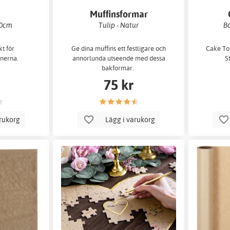
Muffinsformar
00cm
Tulip - Natur
Bo
kt för
Ge dina muffins ett festligare och
Cake Top
onerna.
annorlunda utseende med dessa
S
bakformar.
75 kr
arukorg
Lägg i varukorg