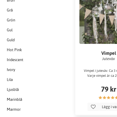
Brun
Grå
Grön
Gul
Guld
Hot Pink
Vimpel
Juteväv
Iridescent
Ivory
Vimpel i juteväv. Ca 3
Varje vimpel är ca 
Lila
79 kr
Ljusblå
Marinblå
Lägg i v
Marmor