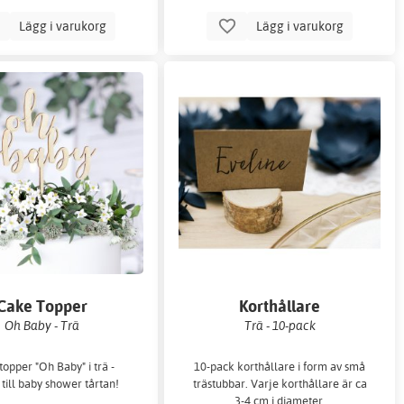
Lägg i varukorg
Lägg i varukorg
Cake Topper
Korthållare
Oh Baby - Trä
Trä - 10-pack
opper "Oh Baby" i trä -
10-pack korthållare i form av små
 till baby shower tårtan!
trästubbar. Varje korthållare är ca
3-4 cm i diameter.