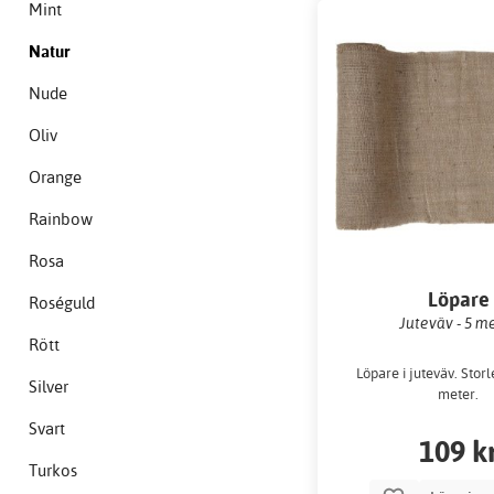
Mint
Natur
Nude
Oliv
Orange
Rainbow
Rosa
Löpare
Roséguld
Juteväv - 5 m
Rött
Löpare i juteväv. Storl
Silver
meter.
Svart
109 k
Turkos