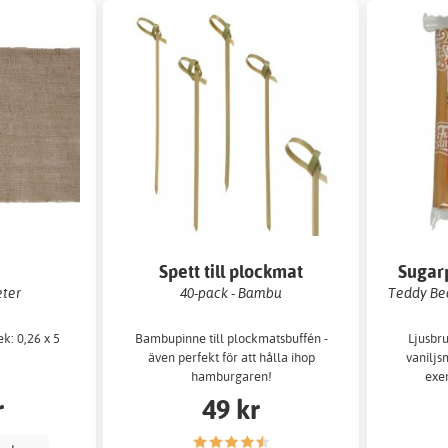
Spett till plockmat
Sugar
eter
40-pack - Bambu
Teddy Bea
ek: 0,26 x 5
Bambupinne till plockmatsbuffén -
Ljusbr
även perfekt för att hålla ihop
vaniljs
hamburgaren!
exe
r
49 kr