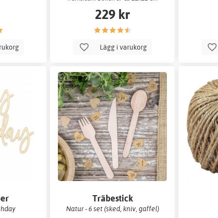
och består av 22 stycken blanka
229 kr
blad
arukorg
Lägg i varukorg
per
Träbestick
thday
Natur - 6 set (sked, kniv, gaffel)