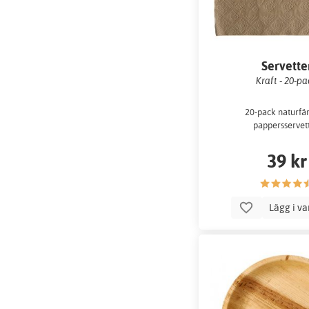
Servette
Kraft - 20-p
20-pack naturfä
pappersservett
39 kr
Lägg i v