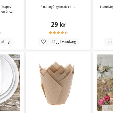
ä "Happy
Fina engångsbestick i trä.
Naturfär
nen är ca
.
29 kr
arukorg
Lägg i varukorg