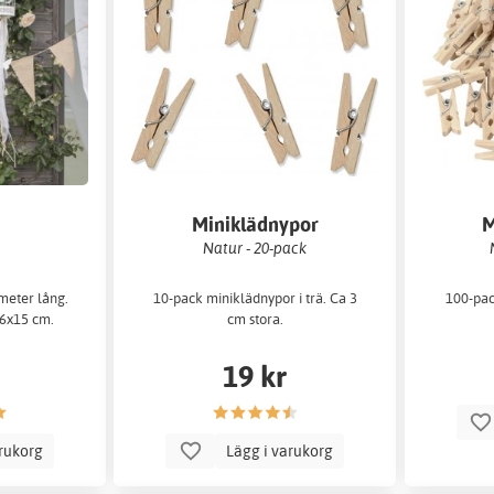
Miniklädnypor
M
Natur - 20-pack
 meter lång.
10-pack miniklädnypor i trä. Ca 3
100-pac
26x15 cm.
cm stora.
19 kr
arukorg
Lägg i varukorg