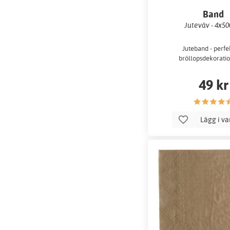
Band
Juteväv - 4x5
Juteband - perfe
bröllopsdekorati
49 kr
Lägg i v