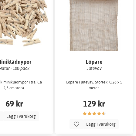
iniklädnypor
Löpare
Natur - 100-pack
Juteväv
k miniklädnypor i trä. Ca
Löpare i juteväv. Storlek: 0,26 x 5
2,5 cm stora.
meter.
69 kr
129 kr
Lägg i varukorg
Lägg i varukorg