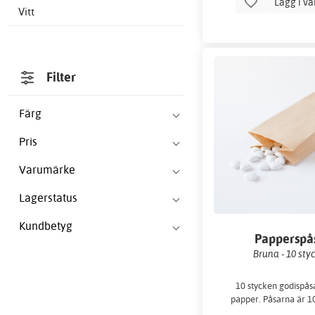
Lägg i v
Vitt
Filter
Färg
Pris
Varumärke
Lagerstatus
Kundbetyg
Papperspå
Bruna - 10 sty
10 stycken godispåsa
papper. Påsarna är 