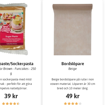
paste/Sockerpasta
Bordslöpare
r Brown - Funcakes - 250
Beige
g
un sockerpasta med mild
Beige bordslöpare på rulle i non
mak - perfekt för att göra
vowen material. Löparen är 30 cm
mpelvis nallebjörnar.
bred och 10 meter lång.
39 kr
49 kr