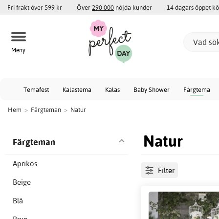
Fri frakt över 599 kr
Över
290 000
nöjda kunder
14 dagars öppet k
Meny
Temafest
Kalastema
Kalas
Baby Shower
Färgtema
Hem
>
Färgteman
>
Natur
Natur
Färgteman
Aprikos
Filter
Beige
Blå