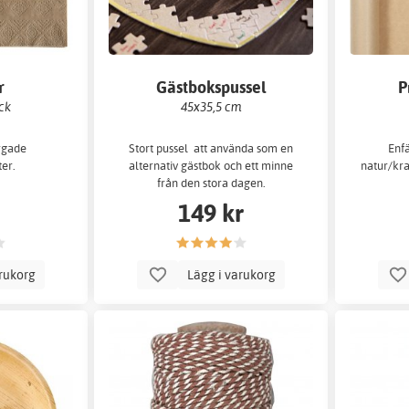
r
Gästbokspussel
P
ack
45x35,5 cm
rgade
Stort pussel att använda som en
Enf
er.
alternativ gästbok och ett minne
natur/kra
från den stora dagen.
149 kr
arukorg
Lägg i varukorg