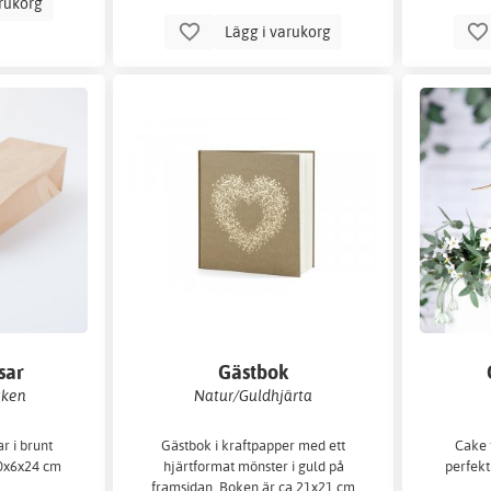
arukorg
Lägg i varukorg
sar
Gästbok
cken
Natur/Guldhjärta
r i brunt
Gästbok i kraftpapper med ett
Cake t
10x6x24 cm
hjärtformat mönster i guld på
perfekt
framsidan. Boken är ca 21x21 cm