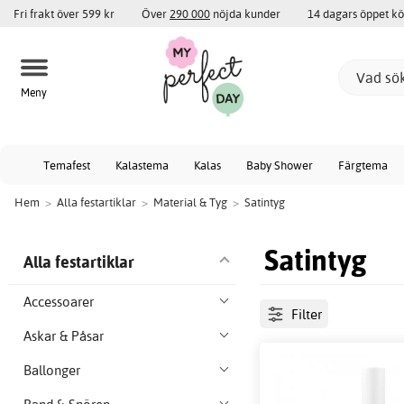
Fri frakt över 599 kr
Över
290 000
nöjda kunder
14 dagars öppet k
Meny
Temafest
Kalastema
Kalas
Baby Shower
Färgtema
Hem
>
Alla festartiklar
>
Material & Tyg
>
Satintyg
Satintyg
Alla festartiklar
Accessoarer
Filter
Askar & Påsar
Ballonger