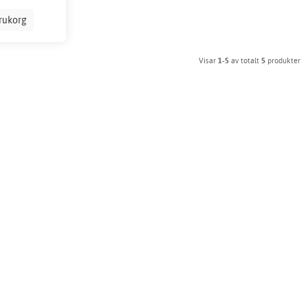
arukorg
Visar
1-5
av totalt
5
produkter