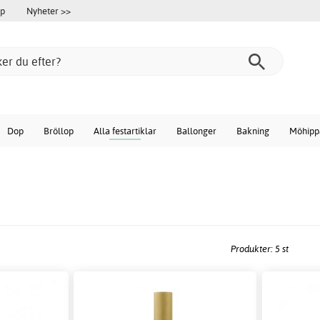
öp
Nyheter >>
Dop
Bröllop
Alla festartiklar
Ballonger
Bakning
Möhipp
Produkter: 5 st