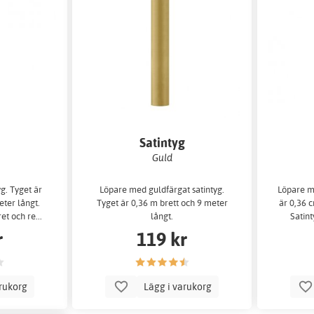
g
Satintyg
Guld
yg. Tyget är
Löpare med guldfärgat satintyg.
Löpare me
eter långt.
Tyget är 0,36 m brett och 9 meter
är 0,36 c
et och re...
långt.
Satint
r
119 kr
arukorg
Lägg i varukorg