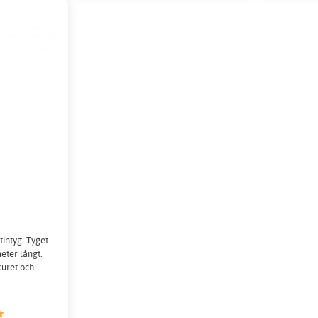
g
intyg. Tyget
eter långt.
kuret och