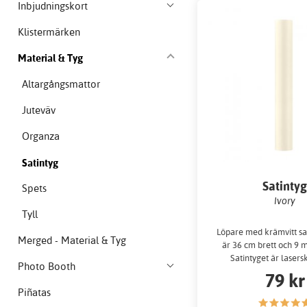
Inbjudningskort
Klistermärken
Material & Tyg
Altargångsmattor
Juteväv
Organza
Satintyg
Satinty
Spets
Ivory
Tyll
Löpare med krämvitt sat
Merged - Material & Tyg
är 36 cm brett och 9 m
Satintyget är lasers
Photo Booth
79 kr
Piñatas