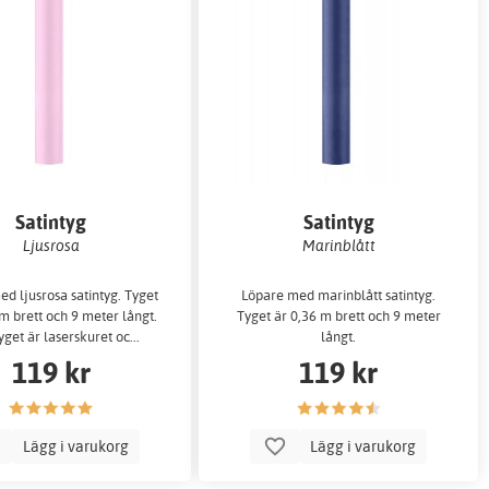
Satintyg
Satintyg
Ljusrosa
Marinblått
d ljusrosa satintyg. Tyget
Löpare med marinblått satintyg.
m brett och 9 meter långt.
Tyget är 0,36 m brett och 9 meter
yget är laserskuret oc...
långt.
119 kr
119 kr
Lägg i varukorg
Lägg i varukorg