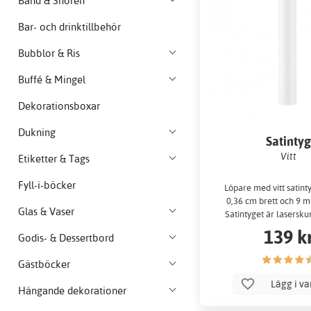
Band & Snören
Bar- och drinktillbehör
Bubblor & Ris
Buffé & Mingel
Dekorationsboxar
Dukning
Satinty
Vitt
Etiketter & Tags
Fyll-i-böcker
Löpare med vitt satint
0,36 cm brett och 9 m
Glas & Vaser
Satintyget är laserskur
139 k
Godis- & Dessertbord
Gästböcker
Lägg i v
Hängande dekorationer