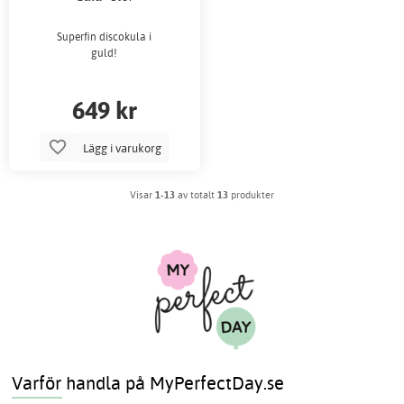
Superfin discokula i
guld!
649 kr
Lägg i varukorg
Visar
1-13
av totalt
13
produkter
Varför handla på MyPerfectDay.se