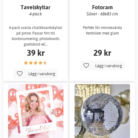
Tavelskyltar
Fotoram
4-pack
Silver - 68x83 cm
4-pack svarta chalkboardskyltar
Perfekt för minnesvärda
på pinne. Passar fint till
festbilder med glam
bordsnumrering, photobooth,
godisbord ell...
39 kr
29 kr
Lägg i varukorg
Lägg i varukorg