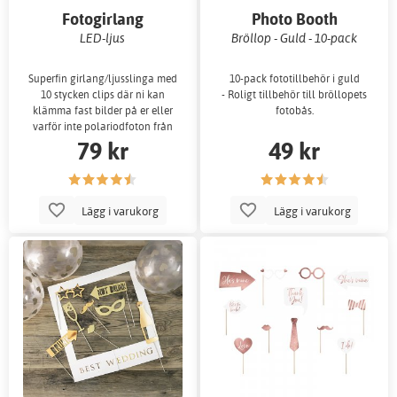
Fotogirlang
Photo Booth
LED-ljus
Bröllop - Guld - 10-pack
Superfin girlang/ljusslinga med
10-pack fototillbehör i guld
10 stycken clips där ni kan
- Roligt tillbehör till bröllopets
klämma fast bilder på er eller
fotobås.
varför inte polariodfoton från
79 kr
49 kr
photo
Lägg i varukorg
Lägg i varukorg