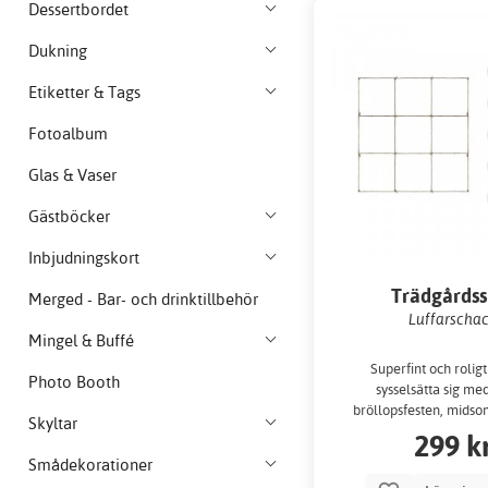
Dessertbordet
Dukning
Etiketter & Tags
Fotoalbum
Glas & Vaser
Gästböcker
Inbjudningskort
Trädgårdss
Merged - Bar- och drinktillbehör
Luffarscha
Mingel & Buffé
Superfint och roligt
Photo Booth
sysselsätta sig me
bröllopsfesten, mids
Skyltar
alla timmar i träd
299 k
Smådekorationer