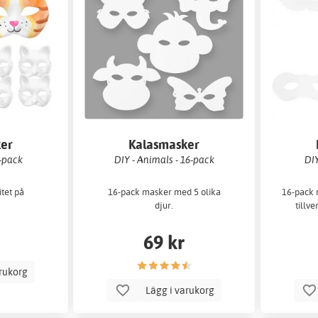
er
Kalasmasker
0-pack
DIY - Animals - 16-pack
DIY
itet på
16-pack masker med 5 olika
16-pack 
djur.
tillve
69 kr
arukorg
Lägg i varukorg