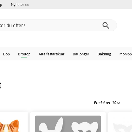
öp
Nyheter >>
Dop
Bröllop
Alla festartiklar
Ballonger
Bakning
Möhipp
t
Produkter: 10 st