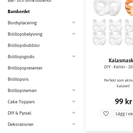
Bar- och drinktillbehör
Barnbordet
Bordsplacering
Bröllopsbelysning
Bröllopsbubblor
Bröllopsgodis
Kalasmask
DIY - Katter - 1
Bröllopspresenter
Bröllopsris
Perfekt som aktiv
kalaset!
Bröllopsteman
99 kr
Cake Toppers
DIY & Pyssel
Lägg i v
Dekorationer