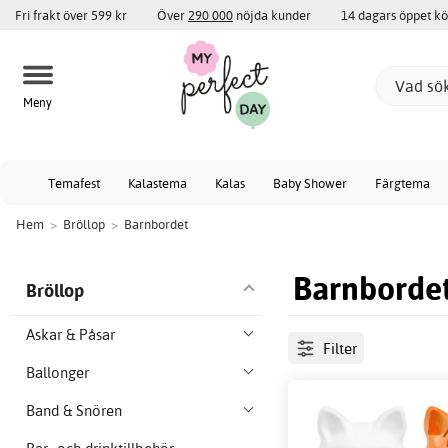
Fri frakt över 599 kr
Över
290 000
nöjda kunder
14 dagars öppet k
Meny
Temafest
Kalastema
Kalas
Baby Shower
Färgtema
Hem
>
Bröllop
>
Barnbordet
Barnborde
Bröllop
Askar & Påsar
Filter
Ballonger
Band & Snören