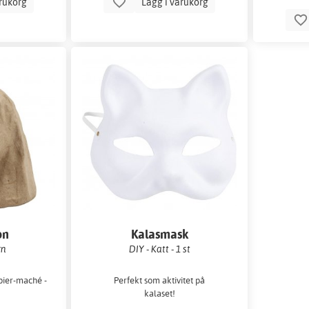
arukorg
Lägg i varukorg
on
Kalasmask
rn
DIY - Katt - 1 st
pier-maché -
Perfekt som aktivitet på
kalaset!