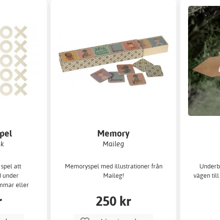
pel
Memory
ck
Maileg
 spel att
Memoryspel med illustrationer från
Underba
d under
Maileg!
vägen til
ommar eller
gården.
r
250 kr