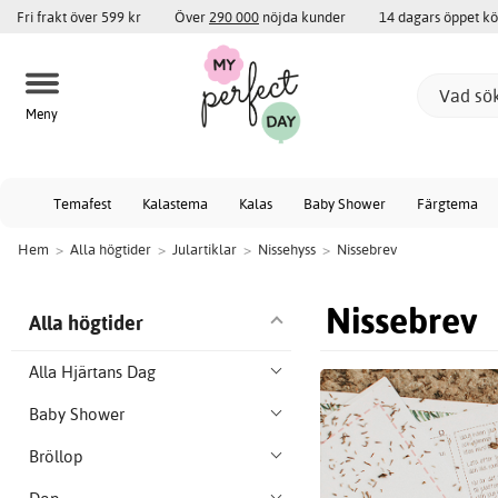
Fri frakt över 599 kr
Över
290 000
nöjda kunder
14 dagars öppet k
Meny
Temafest
Kalastema
Kalas
Baby Shower
Färgtema
Hem
>
Alla högtider
>
Julartiklar
>
Nissehyss
>
Nissebrev
Nissebrev
Alla högtider
Alla Hjärtans Dag
Baby Shower
Bröllop