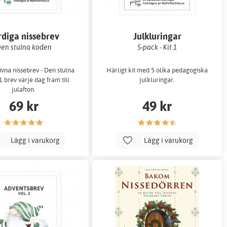
rdiga nissebrev
Julkluringar
en stulna koden
5-pack - Kit 1
ivna nissebrev - Den stulna
Härligt kit med 5 olika pedagogiska
1 brev varje dag fram till
julkluringar.
julafton.
69 kr
49 kr
Lägg i varukorg
Lägg i varukorg