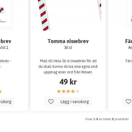
ebrev
Tomma nissebrev
Fä
Vol.1
36 st
Ad
ebrev -
Mall till hela 36 st nissebrev för att
Färd
.
du skall kunna skriva sina egna små
uppdrag eller ord från Nissen.
49 kr
arukorg
Lägg i varukorg
Visar
1-8
av totalt
8
produkter