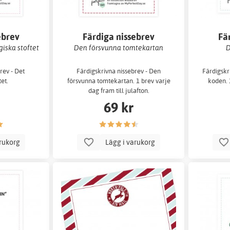
ebrev
Färdiga nissebrev
Fä
iska stoftet
Den försvunna tomtekartan
D
rev - Det
Färdigskrivna nissebrev - Den
Färdigskr
et.
försvunna tomtekartan. 1 brev varje
koden. 
dag fram till julafton.
69 kr
arukorg
Lägg i varukorg