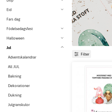
Dop
Eid
Fars dag
Födelsedagsfest
Halloween
Jul
Filter
Adventskalendrar
All JUL
Bakning
Dekorationer
Dukning
Julgranskulor