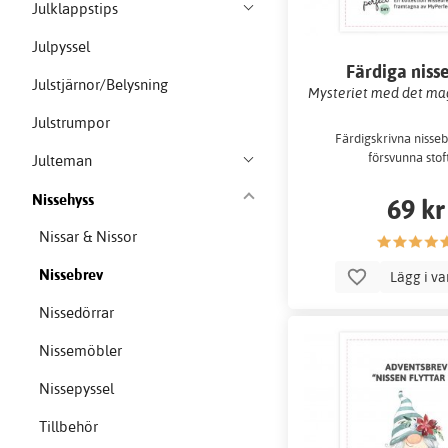
Julklappstips
Julpyssel
Färdiga niss
Julstjärnor/Belysning
Mysteriet med det mag
Julstrumpor
Färdigskrivna nisseb
försvunna stoft
Julteman
Nissehyss
69 kr
Nissar & Nissor
Nissebrev
Lägg i v
Nissedörrar
Nissemöbler
Nissepyssel
Tillbehör