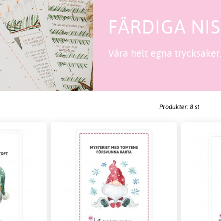
FÄRDIGA NI
Våra helt egna trycksaker
Produkter: 8 st