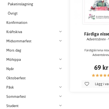
Paketinslagning
Övrigt
Konfirmation
Kräftskiva
Färdiga niss
Adventsbrev - 
Midsommarfest
Mors dag
Färdigskrivna niss
Adventsbrev
Möhippa
69 kr
Nyår
Oktoberfest
Lägg i v
Påsk
Sommarfest
Student