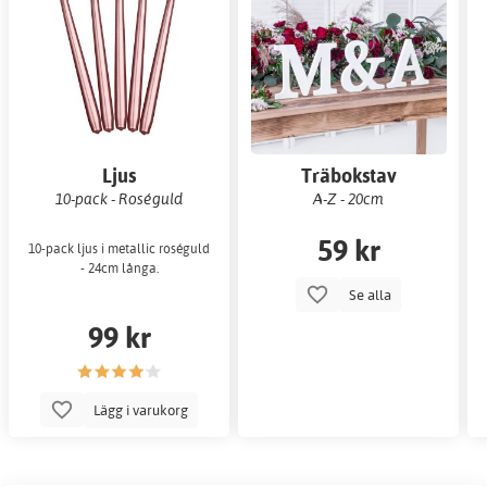
Ljus
Träbokstav
10-pack - Roséguld
A-Z - 20cm
59 kr
10-pack ljus i metallic roséguld
- 24cm långa.
Se alla
99 kr
Lägg i varukorg