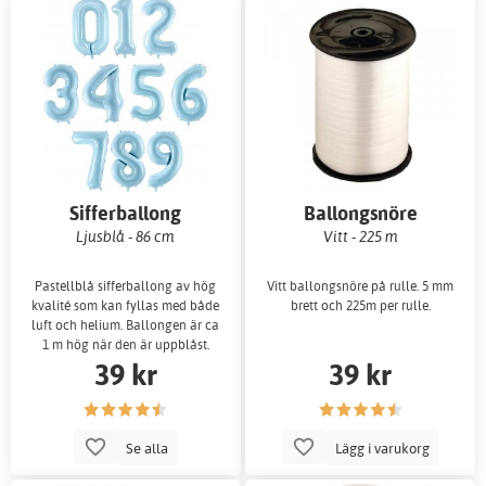
Sifferballong
Ballongsnöre
Ljusblå - 86 cm
Vitt - 225 m
Pastellblå sifferballong av hög
Vitt ballongsnöre på rulle. 5 mm
kvalité som kan fyllas med både
brett och 225m per rulle.
luft och helium. Ballongen är ca
1 m hög när den är uppblåst.
39 kr
39 kr
Se alla
Lägg i varukorg