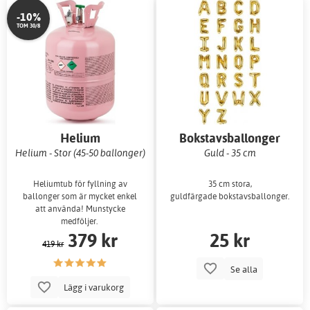
-10%
TOM 30/8
Helium
Bokstavsballonger
Helium - Stor (45-50 ballonger)
Guld - 35 cm
Heliumtub för fyllning av
35 cm stora,
ballonger som är mycket enkel
guldfärgade bokstavsballonger.
att använda! Munstycke
medföljer.
379 kr
25 kr
419 kr
Se alla
Lägg i varukorg