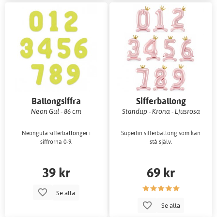
Ballongsiffra
Sifferballong
Neon Gul - 86 cm
Standup - Krona - Ljusrosa
Neongula sifferballonger i
Superfin sifferballong som kan
siffrorna 0-9.
stå själv.
39 kr
69 kr
Se alla
Se alla