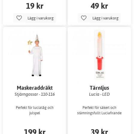
19 kr
49 kr
Lägg i varukorg
Lägg i varukorg
Maskeraddräkt
Tärnljus
Stjärngossar - 110-116
Lucia - LED
Perfekt för luciatåg och
Perfekt för säkert och
julspel
stämningsfullt Luciafirande
199 kr
39 kr