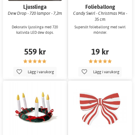
Ljusslinga
Folieballong
Dew Drop - 720 lampor - 7,2m
Candy Swirl - Christmas Mix -
35 cm
Dekorativ ljusslinga med 720
Supersöt folieballong med swirl
kallvida LED dew dops.
mönster.
559 kr
19 kr
Lägg i varukorg
Lägg i varukorg