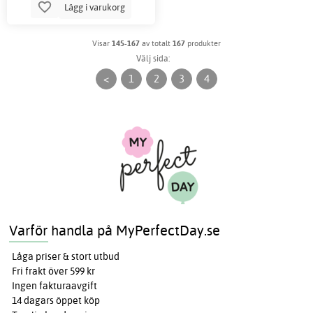
Lägg i varukorg
Visar
145-167
av totalt
167
produkter
Välj sida:
<
1
2
3
4
Varför handla på MyPerfectDay.se
Låga priser & stort utbud
Fri frakt över 599 kr
Ingen fakturaavgift
14 dagars öppet köp