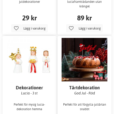
juldekorationer
luciaframträdanden utan
krångel
29 kr
89 kr
Lägg i varukorg
Lägg i varukorg
Dekorationer
Tårtdekoration
Lucia - 3 st
God Jul - Röd
Perfekt för mysig lucia-
Perfekt för att förgylla jultårtan
dekoration hemma
snabbt