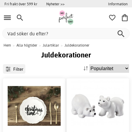
Information
Fri frakt över 599 kr
Nyheter >>
Hem
>
Alla högtider
>
Julartiklar
>
Juldekorationer
Juldekorationer
Filter