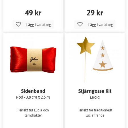
49 kr
29 kr
Lägg i varukorg
Lägg i varukorg
Sidenband
Stjärngosse Kit
Röd - 3,8 cm x 2,5 m
Lucia
Perfekt till Lucia och
Perfekt för traditionellt
tärndräkter
luciafirande