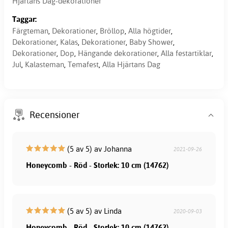
Hjärtans Dag-dekorationer
Taggar:
Färgteman
,
Dekorationer
,
Bröllop
,
Alla högtider
,
Dekorationer
,
Kalas
,
Dekorationer
,
Baby Shower
,
Dekorationer
,
Dop
,
Hängande dekorationer
,
Alla festartiklar
,
Jul
,
Kalasteman
,
Temafest
,
Alla Hjärtans Dag
Recensioner
(5 av 5) av Johanna
2021-09-26
Honeycomb - Röd - Storlek: 10 cm (14762)
(5 av 5) av Linda
2020-09-03
Honeycomb - Röd - Storlek: 10 cm (14762)