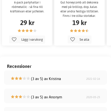
6-pack partyhattar i
Gul honeycomb att dekorera
rödmetallic - så fina till
med på bröllop, dop, kalas
kräftskivan eller julfesten.
eller andra festliga tillfällen.
Finns i tre olika storlekar.
29 kr
19 kr
Lägg i varukorg
Se alla
Recensioner
(3 av 5) av Kristina
2021-02-16
(3 av 5) av Anonym
2020-05-25