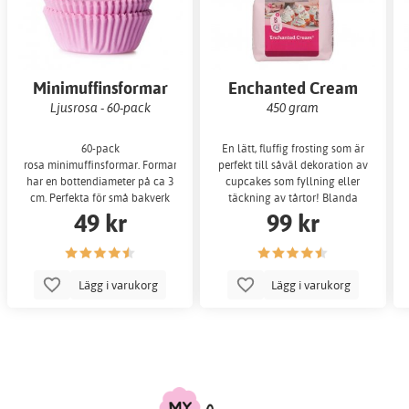
Minimuffinsformar
Enchanted Cream
Ljusrosa - 60-pack
450 gram
60-pack
En lätt, fluffig frosting som är
rosa minimuffinsformar. Formarna
perfekt till såväl dekoration av
har en bottendiameter på ca 3
cupcakes som fyllning eller
cm. Perfekta för små bakverk
täckning av tårtor! Blanda
49 kr
99 kr
endast
Lägg i varukorg
Lägg i varukorg