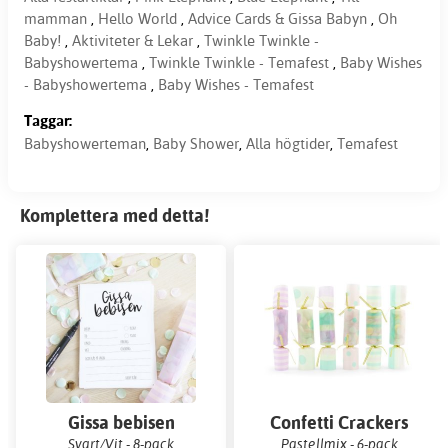
mamman
,
Hello World
,
Advice Cards & Gissa Babyn
,
Oh
Baby!
,
Aktiviteter & Lekar
,
Twinkle Twinkle -
Babyshowertema
,
Twinkle Twinkle - Temafest
,
Baby Wishes
- Babyshowertema
,
Baby Wishes - Temafest
Taggar:
Babyshowerteman
,
Baby Shower
,
Alla högtider
,
Temafest
Komplettera med detta!
Gissa bebisen
Confetti Crackers
Svart/Vit - 8-pack
Pastellmix - 6-pack