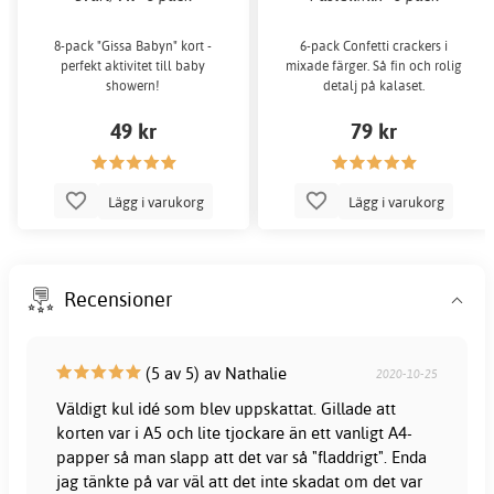
8-pack "Gissa Babyn" kort -
6-pack Confetti crackers i
perfekt aktivitet till baby
mixade färger. Så fin och rolig
showern!
detalj på kalaset.
49 kr
79 kr
Lägg i varukorg
Lägg i varukorg
Recensioner
(5 av 5) av Nathalie
2020-10-25
Väldigt kul idé som blev uppskattat. Gillade att
korten var i A5 och lite tjockare än ett vanligt A4-
papper så man slapp att det var så "fladdrigt". Enda
jag tänkte på var väl att det inte skadat om det var